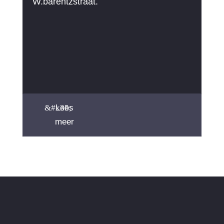
W.barentzstraat.
Lees
meer